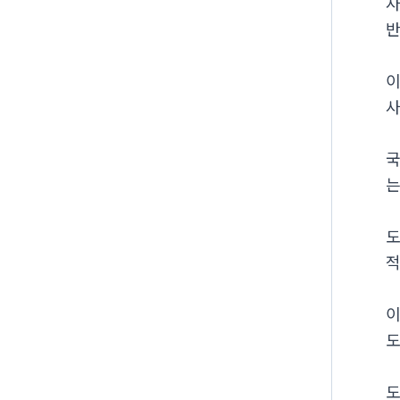
사
반
이
사
국
는
도
적
이
도
도