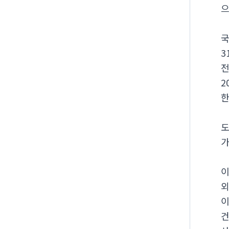
으
3
전
2
한
도
가
이
외
이
건