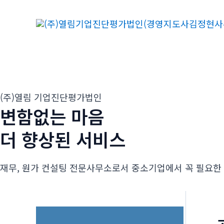
콘
텐
츠
로
건
너
뛰
(주)열림 기업진단평가법인
기
변함없는 마음
더 향상된 서비스
재무, 원가 컨설팅 전문사무소로서 중소기업에서 꼭 필요한