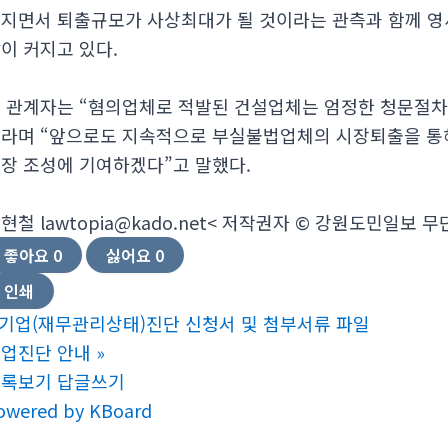
지면서 퇴출규모가 사상최대가 될 것이라는 관측과 함께 
감
이 커지고 있다.
 관계자는 “혐의업체로 적발된 건설업체는 엄정한 청문절차 
라며 “앞으로도 지속적으로 부실불법업체의 시장퇴출을 통
장 조성에 기여하겠다”고 말했다.
현철 lawtopia@kado.net
< 저작권자 © 강원도민일보 무
좋아요
0
싫어요
0
인쇄
기업(재무관리상태)진단 신청서 및 첨부서류 파일
업진단 안내
»
목록보기
답글쓰기
owered by KBoard