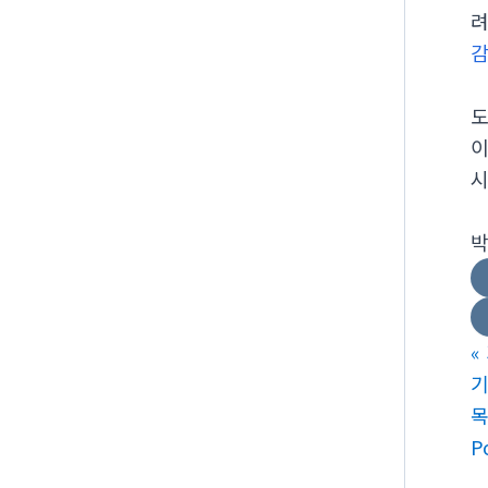
려
도
이
시
박
«
기
P