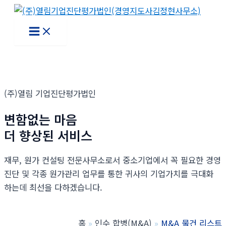
콘
텐
Main
Menu
츠
로
건
너
뛰
(주)열림 기업진단평가법인
기
변함없는 마음
더 향상된 서비스
재무, 원가 컨설팅 전문사무소로서 중소기업에서 꼭 필요한 경영
진단 및 각종 원가관리 업무를 통한 귀사의 기업가치를 극대화
하는데 최선을 다하겠습니다.
홈
인수 합병(M&A)
M&A 물건 리스트