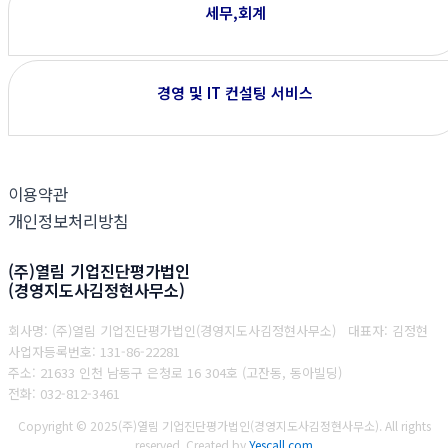
세무,회계
경영 및 IT 컨설팅 서비스
이용약관
개인정보처리방침
(주)열림 기업진단평가법인
(경영지도사김정현사무소)
회사명: (주)열림 기업진단평가법인(경영지도사김정현사무소) 대표자: 김정현
사업자등록번호:
131-86-22281
주소: 21633 인천 남동구 은청로 16 304호 (고잔동, 동아빌딩)
전화: 032-812-3461
Copyright © 2025(주)열림 기업진단평가법인(경영지도사김정현사무소). All rights
reserved.
Created by
Yescall.com